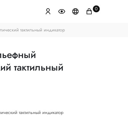
0
лический тактильный индикатор
льефный
ий тактильный
лический тактильный индикатор