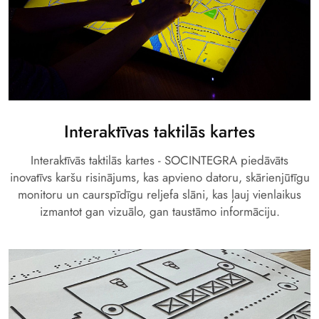
Interaktīvas taktilās kartes
Interaktīvās taktilās kartes - SOCINTEGRA piedāvāts
inovatīvs karšu risinājums, kas apvieno datoru, skārienjūtīgu
monitoru un caurspīdīgu reljefa slāni, kas ļauj vienlaikus
izmantot gan vizuālo, gan taustāmo informāciju.