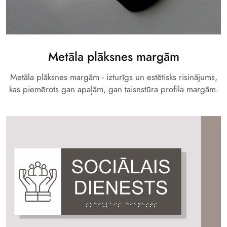
Metāla plāksnes margām
Metāla plāksnes margām - izturīgs un estētisks risinājums,
kas piemērots gan apaļām, gan taisnstūra profila margām.